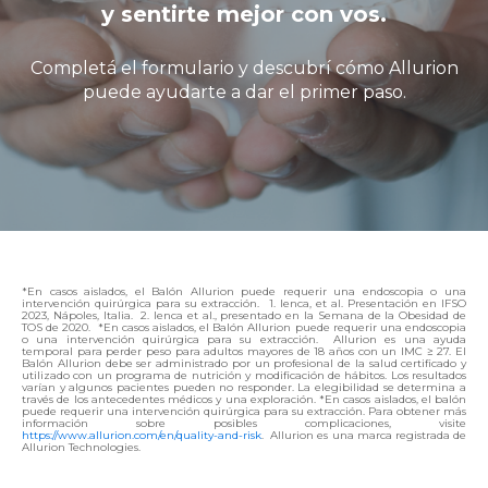
y sentirte mejor con vos.
Completá el formulario y descubrí cómo Allurion
puede ayudarte a dar el primer paso.
*En casos aislados, el Balón Allurion puede requerir una endoscopia o una
intervención quirúrgica para su extracción.
1. Ienca, et al. Presentación en IFSO
2023, Nápoles, Italia.
2. I
enca et al., presentado en la Semana de la Obesidad de
TOS de 2020.
*En casos aislados, el Balón Allurion puede requerir una endoscopia
o una intervención quirúrgica para su extracción.
Allurion es una ayuda
temporal para perder peso para adultos mayores de 18 años con un IMC ≥ 27. El
Balón Allurion debe ser administrado por un profesional de la salud certificado y
utilizado con un programa de nutrición y modificación de hábitos. Los resultados
varían y algunos pacientes pueden no responder. La elegibilidad se determina a
través de los antecedentes médicos y una exploración. *En casos aislados, el balón
puede requerir una intervención quirúrgica para su extracción. Para obtener más
información sobre posibles complicaciones, visite
https://www.allurion.com/en/quality-and-risk
.
Allurion es una marca registrada de
Allurion Technologies.